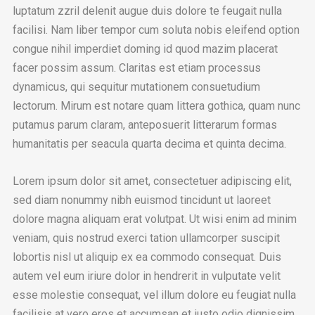
luptatum zzril delenit augue duis dolore te feugait nulla
facilisi. Nam liber tempor cum soluta nobis eleifend option
congue nihil imperdiet doming id quod mazim placerat
facer possim assum. Claritas est etiam processus
dynamicus, qui sequitur mutationem consuetudium
lectorum. Mirum est notare quam littera gothica, quam nunc
putamus parum claram, anteposuerit litterarum formas
humanitatis per seacula quarta decima et quinta decima.
Lorem ipsum dolor sit amet, consectetuer adipiscing elit,
sed diam nonummy nibh euismod tincidunt ut laoreet
dolore magna aliquam erat volutpat. Ut wisi enim ad minim
veniam, quis nostrud exerci tation ullamcorper suscipit
lobortis nisl ut aliquip ex ea commodo consequat. Duis
autem vel eum iriure dolor in hendrerit in vulputate velit
esse molestie consequat, vel illum dolore eu feugiat nulla
facilisis at vero eros et accumsan et iusto odio dignissim