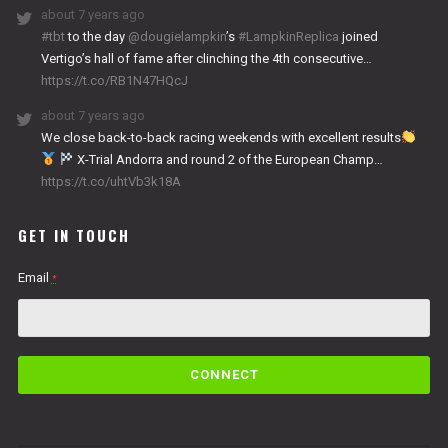
about 7 years ago
#tbt
to the day
@dougielampkin
’s
#LampkinReplica
joined
Vertigo’s hall of fame after clinching the 4th consecutive…
https://t.co/RB1N47HQcJ
about 7 years ago
We close back-to-back racing weekends with excellent results
X-Trial Andorra and round 2 of the European Champ…
https://t.co/uhtVb3k18A
GET IN TOUCH
Email
*
C
o
n
s
t