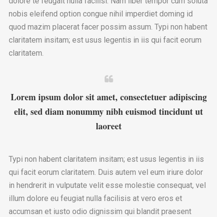
dolore te feugait nulla facilisi. Nam liber tempor cum soluta
nobis eleifend option congue nihil imperdiet doming id
quod mazim placerat facer possim assum. Typi non habent
claritatem insitam; est usus legentis in iis qui facit eorum
claritatem.
Lorem ipsum dolor sit amet, consectetuer adipiscing
elit, sed diam nonummy nibh euismod tincidunt ut
laoreet
Typi non habent claritatem insitam; est usus legentis in iis
qui facit eorum claritatem. Duis autem vel eum iriure dolor
in hendrerit in vulputate velit esse molestie consequat, vel
illum dolore eu feugiat nulla facilisis at vero eros et
accumsan et iusto odio dignissim qui blandit praesent