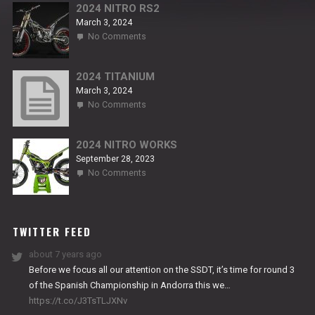
2024 NITRO RS2
March 3, 2024
on
No Comments
2024
NITRO
RS2
2024 TITANIUM
March 3, 2024
on
No Comments
2024
TITANIUM
2024 NITRO WORKS
September 28, 2023
on
No Comments
2024
NITRO
WORKS
TWITTER FEED
about 7 years ago
Before we focus all our attention on the SSDT, it’s time for round 3
of the Spanish Championship in Andorra this we…
https://t.co/J3TsTLJXNv