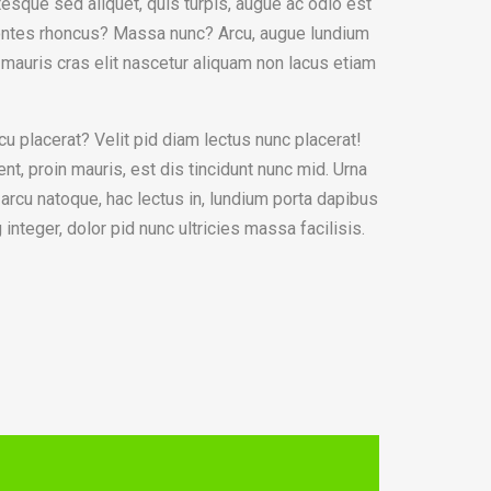
esque sed aliquet, quis turpis, augue ac odio est
ontes rhoncus? Massa nunc? Arcu, augue lundium
 mauris cras elit nascetur aliquam non lacus etiam
cu placerat? Velit pid diam lectus nunc placerat!
nt, proin mauris, est dis tincidunt nunc mid. Urna
 arcu natoque, hac lectus in, lundium porta dapibus
integer, dolor pid nunc ultricies massa facilisis.