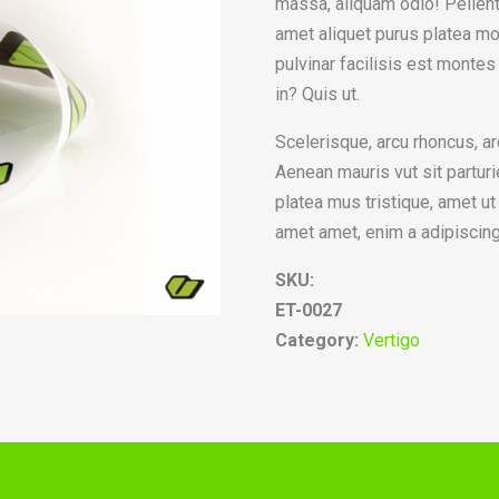
massa, aliquam odio! Pellent
amet aliquet purus platea m
pulvinar facilisis est montes
in? Quis ut.
Scelerisque, arcu rhoncus, ar
Aenean mauris vut sit parturie
platea mus tristique, amet ut
amet amet, enim a adipiscing 
SKU:
ET-0027
Category:
Vertigo