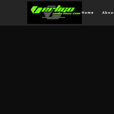
Home
Abou