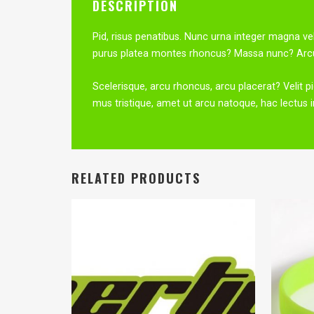
DESCRIPTION
Pid, risus penatibus. Nunc urna integer magna vel
purus platea montes rhoncus? Massa nunc? Arcu, 
Scelerisque, arcu rhoncus, arcu placerat? Velit p
mus tristique, amet ut arcu natoque, hac lectus i
RELATED PRODUCTS