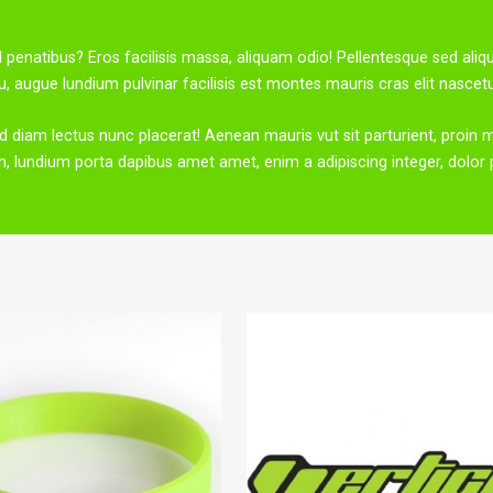
 penatibus? Eros facilisis massa, aliquam odio! Pellentesque sed aliqu
augue lundium pulvinar facilisis est montes mauris cras elit nascetu
id diam lectus nunc placerat! Aenean mauris vut sit parturient, proin m
n, lundium porta dapibus amet amet, enim a adipiscing integer, dolor pi